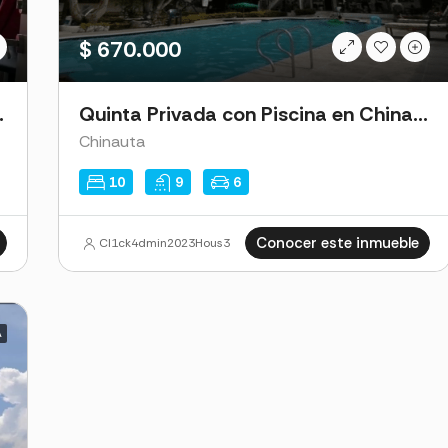
$ 730.000
km 7 via Melgar - Carmen de A
$ 670.000
dro – Chía
Quinta Privada con Piscina en Chinauta
Chinauta
10
9
6
Conocer este inmueble
Cl1ck4dmin2023Hous3
A