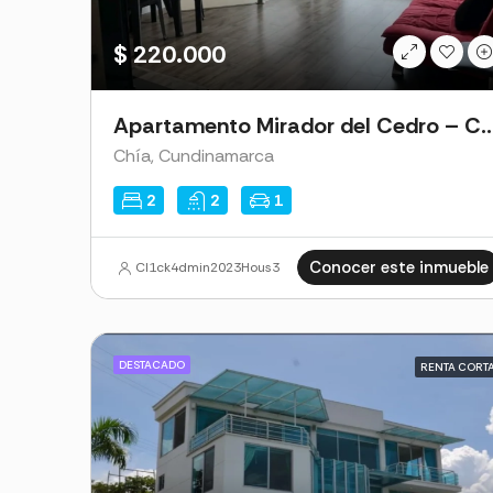
$ 220.000
Apartamento Mirador del Ce
Chía, Cundinamarca
2
2
1
Conocer este inmueble
Cl1ck4dmin2023Hous3
DESTACADO
RENTA CORT