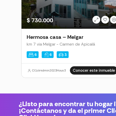
$ 730.000
Hermosa casa – Melgar
km 7 via Melgar - Carmen de Apicalá
6
6
3
Conocer este inmueble
Cl1ck4dmin2023Hous3
¿Listo para encontrar tu hogar 
¡Contáctanos y da el primer Cl