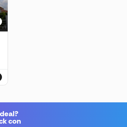
ideal?
ick con