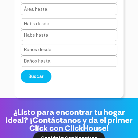
Buscar
¿Listo para encontrar tu hogar
ideal? ¡Contáctanos y da el primer
Click con ClickHouse!