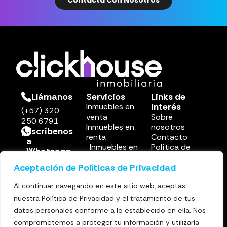
Contácta Con Nosotros
Llámanos
Servicios
Links de
interés
Inmuebles en
(+57) 320
venta
Sobre
250 6791
Inmuebles en
nosotros
Escríbenos
renta
Contacto
a
Inmuebles en
Política de
Whatsapp
renta corta
privacidad
(+57) 302
Aceptación de Políticas de Privacidad
Otros
250 6791
servicios
Email
Al continuar navegando en este sitio web, aceptas
info@clickhouse.com
nuestra Política de Privacidad y el tratamiento de tus
datos personales conforme a lo establecido en ella. Nos
comprometemos a proteger tu información y utilizarla