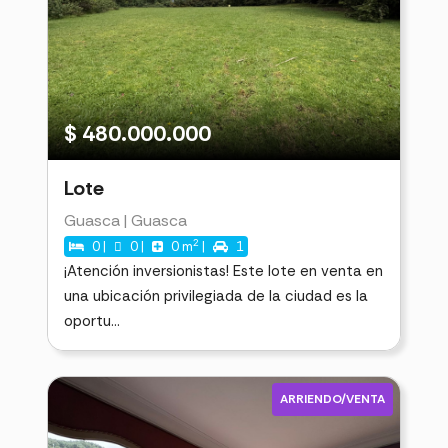
$ 480.000.000
Lote
Guasca | Guasca
2
0 |
0 |
0 m
|
1
¡Atención inversionistas! Este lote en venta en
una ubicación privilegiada de la ciudad es la
oportu...
ARRIENDO/VENTA