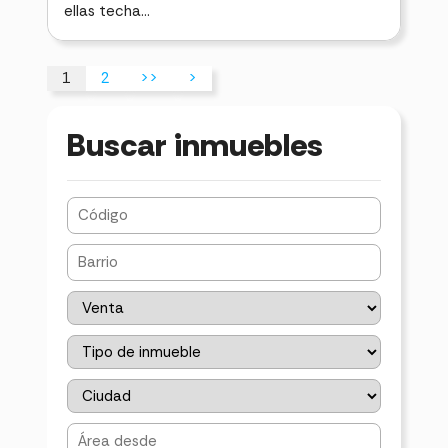
ellas techa...
1
2
>>
>
Buscar inmuebles