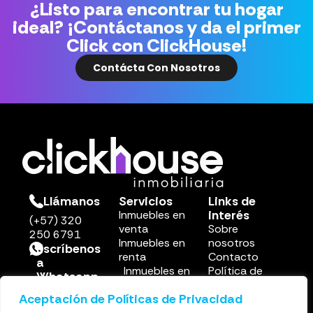
¿Listo para encontrar tu hogar
ideal? ¡Contáctanos y da el primer
Click con ClickHouse!
Contácta Con Nosotros
Llámanos
Servicios
Links de
interés
Inmuebles en
(+57) 320
venta
Sobre
250 6791
Inmuebles en
nosotros
Escríbenos
renta
Contacto
a
Inmuebles en
Política de
Whatsapp
renta corta
privacidad
(+57) 302
Aceptación de Políticas de Privacidad
Otros
250 6791
servicios