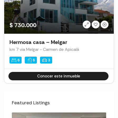
$ 730.000
Hermosa casa – Melgar
km 7 via Melgar - Carmen de Apicalá
6
6
3
Conocer este inmueble
Cl1ck4dmin2023Hous3
Featured Listings