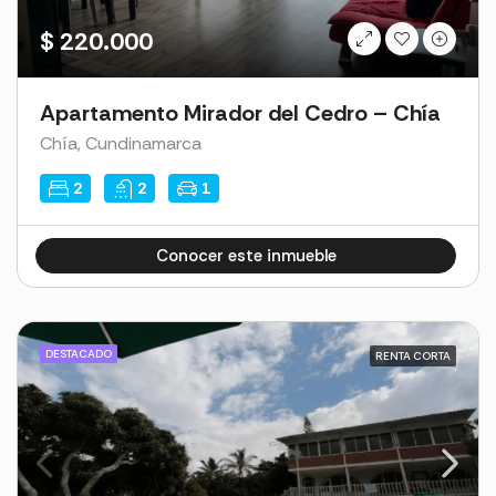
$ 220.000
Apartamento Mirador del Cedro – Chía
Chía, Cundinamarca
2
2
1
Conocer este inmueble
Cl1ck4dmin2023Hous3
DESTACADO
RENTA CORTA