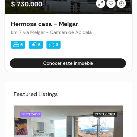
$ 730.000
Hermosa casa – Melgar
km 7 via Melgar - Carmen de Apicalá
6
6
3
Conocer este inmueble
Cl1ck4dmin2023Hous3
Featured Listings
ORTA
DESTACADO
RENTA CORTA
DES