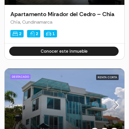
Apartamento Mirador del Cedro – Chía
Chía, Cundinamarca
2
2
1
Conocer este inmueble
Cl1ck4dmin2023Hous3
DESTACADO
RENTA CORTA