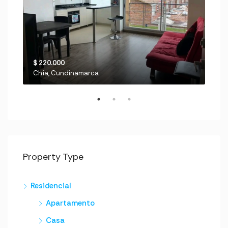
$ 220.000
$ 6
Chía, Cundinamarca
Chi
Property Type
Residencial
Apartamento
Casa