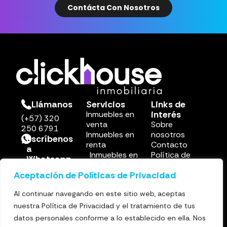
Contácta Con Nosotros
Llámanos
Servicios
Links de
interés
Inmuebles en
(+57) 320
venta
Sobre
250 6791
Inmuebles en
nosotros
Escríbenos
renta
Contacto
a
Inmuebles en
Política de
Whatsapp
renta corta
privacidad
(+57) 302
Aceptación de Políticas de Privacidad
Otros
250 6791
servicios
Email
Al continuar navegando en este sitio web, aceptas
info@clickhouse.com
nuestra Política de Privacidad y el tratamiento de tus
datos personales conforme a lo establecido en ella. Nos