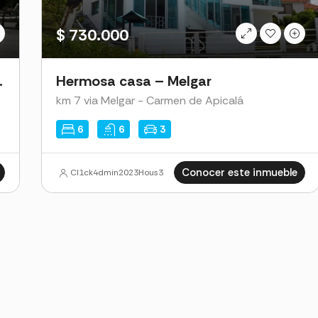
$ 730.000
km 7 via Melgar - Carmen de A
$ 730.000
en Chinauta
Hermosa casa – Melgar
km 7 via Melgar - Carmen de Apicalá
6
6
3
Conocer este inmueble
Cl1ck4dmin2023Hous3