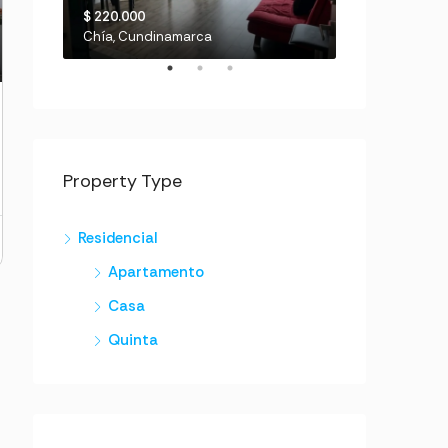
$ 220.000
$ 670.000
picalá
Chía, Cundinamarca
Chinauta
Property Type
Residencial
Apartamento
Casa
Quinta