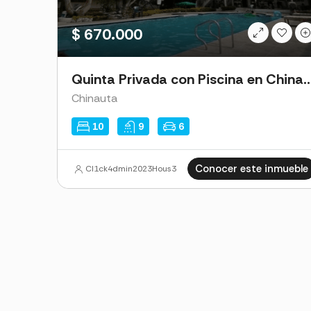
$ 670.000
Quinta Privada con Piscina 
Chinauta
10
9
6
Conocer este inmueble
Cl1ck4dmin2023Hous3