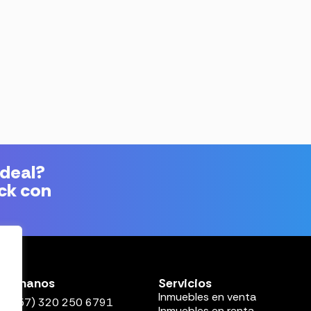
ideal?
ick con
Llámanos
Servicios
Inmuebles en venta
(+57) 320 250 6791
Inmuebles en renta