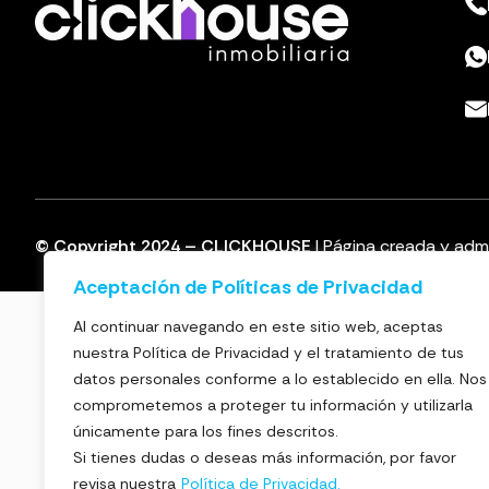
© Copyright 2024 – CLICKHOUSE
| Página creada y adm
Aceptación de Políticas de Privacidad
Al continuar navegando en este sitio web, aceptas
nuestra Política de Privacidad y el tratamiento de tus
datos personales conforme a lo establecido en ella. Nos
comprometemos a proteger tu información y utilizarla
únicamente para los fines descritos.
Si tienes dudas o deseas más información, por favor
revisa nuestra
Política de Privacidad.